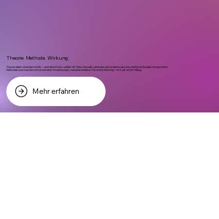
Theorie. Methode. Wirkung.
Theorie allein verändert nichts – und reine Praxis verliert oft Tiefe. Deshalb verbinden wir fundierte wissenschaftliche Modelle mit erprobten
Methoden und machen sie in konkreten Anwendungsszenarien erlebbar. Für echte Wirkung – im Kopf und im Alltag.
Mehr erfahren