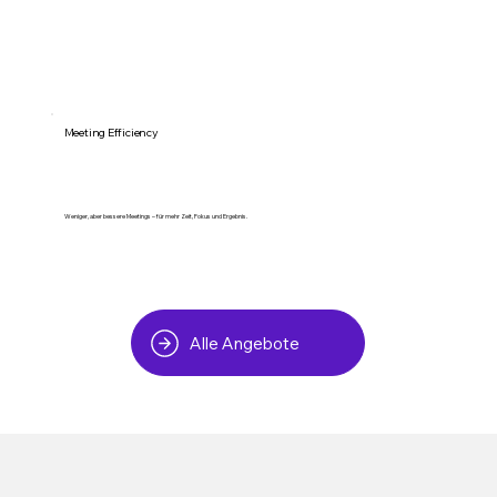
Meeting Efficiency
Weniger, aber bessere Meetings – für mehr Zeit, Fokus und Ergebnis.
Alle Angebote