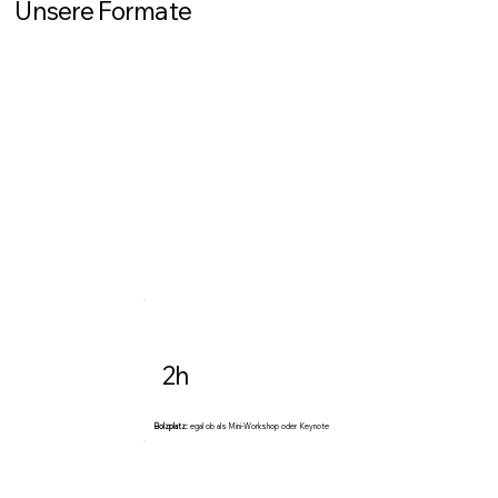
Unsere Formate
2h
Bolzplatz:
egal ob als Mini-Workshop oder Keynote