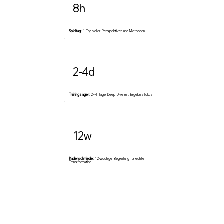
8h
Spieltag
: 1 Tag voller Perspektiven und Methoden
2-4d
Trainingslager:
2–4 Tage Deep Dive mit Ergebnisfokus
12w
Kaderschmiede:
12-wöchige Begleitung für echte
Transformation