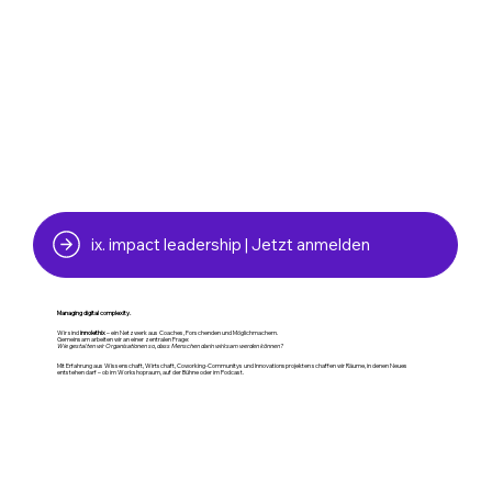
ix. impact leadership | Jetzt anmelden
Managing digital complexity.
Wir sind
innolethix
– ein Netzwerk aus Coaches, Forschenden und Möglichmachern.
Gemeinsam arbeiten wir an einer zentralen Frage:
Wie gestalten wir Organisationen so, dass Menschen darin wirksam werden können?
Mit Erfahrung aus Wissenschaft, Wirtschaft, Coworking-Communitys und Innovationsprojekten schaffen wir Räume, in denen Neues
entstehen darf – ob im Workshopraum, auf der Bühne oder im Podcast.