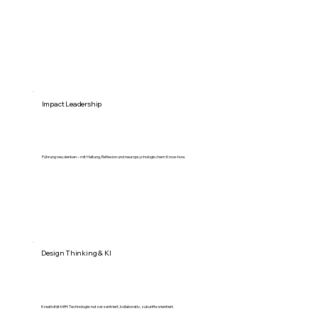
Impact Leadership
Führung neu denken – mit Haltung, Reflexion und neuropsychologischem Know-how.
Design Thinking & KI
Kreativität trifft Technologie: nutzerzentriert, kollaborativ, zukunftsorientiert.