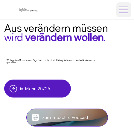
innolethix.
Organisationsgestaltung.
Aus verändern müssen
wird
verändern wollen
.
Wir begleiten Menschen und Organisationen dabei, mit Haltung, Wissen und Methodik wirksam zu
gestalten.
ix. Menu 25/26
zum impact ix. Podcast